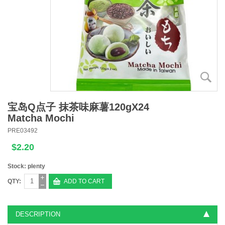
宝岛Q点子 抹茶味麻薯120gX24
Matcha Mochi
PRE03492
$2.20
Stock: plenty
QTY:
ADD TO CART
DESCRIPTION