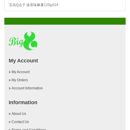
宝岛Q点子 抹茶味麻薯120gX24
My Account
My Account
My Orders
Account Information
Information
About Us
Contact Us